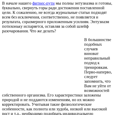
В начале нашего
фитнес-пути
мы полны энтузиазма и готовы,
буквально, свернуть горы ради достижения поставленной
цели. К сожалению, не всегда журнальные статьи подходят
всем без исключения, соответственно, не появляется и
результата, соразмерного приложенным усилиям. Энтузиазм
потихоньку испаряется, оставляя за собой шлейф
разочарования. Что же делать?
В большинстве
подобных
случаев
виноват
неправильный
подход к
тренировкам.
Перво-наперво,
следует
запомнить, что
Вам не уйти от
возможностей
собственного организма. Его характеристики заложены
природой и не поддаются изменениям, но их можно
корректировать. Учитывая такие физиологические
особенности, как полнота или худоба, низкий или высокий
рост и т.д., необходимо подобрать индивидуальную