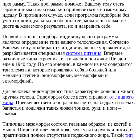
программу. Такая программа поможет Вашему телу стать
гармоничным и максимально приблизиться к возможному
идеалу. В противном случае, если программа подобрана без
учета индивидуальных особенностей, можно не только не
достичь желаемого результата, но и навредить себе.
Первой ступенью подбора индивидуально программы
является определение типа вашего телосложения. Согласно
Вашему типу, подбираются индивидуальные упражнения, и
разрабатывается специальная
система питания
. Впервые
различные типы строения тела выделил психолог Шелдон,
еще в 1940 году. По его мнению, в каждом из нас содержится
три элемента, которые проявляют себя в большей или
меньшей степени: эндоморфный, мезоморфный и
эктоморфный.
Для человека эндоморфного типа характерны большой живот,
круглая голова. Эндоморфы более всего страдают
от лишнего
жира
. Преимущественно он располагается на бедрах и плечах.
Запястья и лодыжки таких людей тонкие, руки и ноги –
слабые.
Типичные мезоморфы состоят, главным образом, из костей и
мышц. Широкий плечевой пояс, мускулы на руках и ногах, и
практически полное отсутствие подкожного жира. Такой
тип