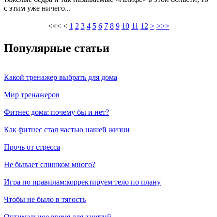
с этим уже ничего...
<<<
<
1
2
3
4
5
6
7
8
9
10
11
12
>
>>>
Популярные статьи
Какой тренажер выбрать для дома
Мир тренажеров
Фитнес дома: почему бы и нет?
Как фитнес стал частью нашей жизни
Прочь от стресса
Не бывает слишком много?
Игра по правилам:корректируем тело по плану
Чтобы не было в тягость
Оптимальное время для занятий