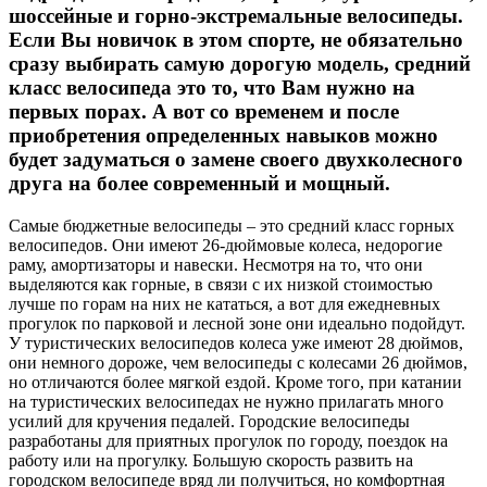
шоссейные и горно-экстремальные велосипеды.
Если Вы новичок в этом спорте, не обязательно
сразу выбирать самую дорогую модель, средний
класс велосипеда это то, что Вам нужно на
первых порах. А вот со временем и после
приобретения определенных навыков можно
будет задуматься о замене своего двухколесного
друга на более современный и мощный.
Самые бюджетные велосипеды – это средний класс горных
велосипедов. Они имеют 26-дюймовые колеса, недорогие
раму, амортизаторы и навески. Несмотря на то, что они
выделяются как горные, в связи с их низкой стоимостью
лучше по горам на них не кататься, а вот для ежедневных
прогулок по парковой и лесной зоне они идеально подойдут.
У туристических велосипедов колеса уже имеют 28 дюймов,
они немного дороже, чем велосипеды с колесами 26 дюймов,
но отличаются более мягкой ездой. Кроме того, при катании
на туристических велосипедах не нужно прилагать много
усилий для кручения педалей. Городские велосипеды
разработаны для приятных прогулок по городу, поездок на
работу или на прогулку. Большую скорость развить на
городском велосипеде вряд ли получиться, но комфортная