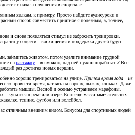
 достиг с начала появления в спортзале.
транным языкам, к примеру. Просто найдите аудиоуроки и
расный способ совместить приятное с полезным, а, точнее,
снова и снова появляться стимул не забросить тренировки.
страницу соцсети – восхищения и поддержка друзей будут
ами, займитесь животом, потом уделите внимание грудной
ание на
растяжку
– возможно, над ней нужно поработать? Все
каждый раз достигая новых вершин.
собенно хорошо тренироваться на улице.
Причем время года – не
есело провести время, катаясь на горках, лыжах, коньках. Даже
ят работать мышцы. Весной и осенью устраиваем марафоны,
 – купаться в реке или озере. Есть еще масса замечательных
какалке, теннис, футбол или волейбол.
ь вас отличным внешним видом. Бонусом для спортивных людей