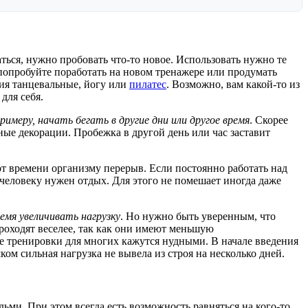
ться, нужно пробовать что-то новое. Использовать нужно те
попробуйте поработать на новом тренажере или продумать
ия танцевальные, йогу или
пилатес
. Возможно, вам какой-то из
для себя.
имеру, начать бегать в другие дни или другое время
. Скорее
ые декорации. Пробежка в другой день или час заставит
от времени организму перерыв. Если постоянно работать над
человеку нужен отдых. Для этого не помешает иногда даже
емя увеличивать нагрузку
. Но нужно быть уверенным, что
роходят веселее, так как они имеют меньшую
 тренировки для многих кажутся нудными. В начале введения
 сильная нагрузка не вывела из строя на несколько дней.
ьми. При этом всегда есть возможность равняться на кого-то,