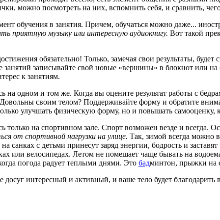
чки, можно посмотреть на них, вспомнить себя, и сравнить, чего
ент обучения в занятия. Причем, обучаться можно даже... инос
ь приятную музыку или интересную аудиокнигу.
Вот такой прек
остижения обязательно! Только, замечая свои результаты, будет 
е занятий записывайте свой новые «вершины» в блокнот или на 
терес к занятиям.
ь на одном и том же. Когда вы оцените результат работы с бедр
. Довольны своим телом? Поддерживайте форму и обратите вним
только улучшать физическую форму, но и повышать самооценку, 
ь только на спортивном зале. Спорт возможен везде и всегда. О
ся от спортивной нагрузки на улице.
Так, зимой всегда можно в
на санках с детьми принесут заряд энергии, бодрость и застав
ках или велосипедах. Летом не помешает чаще бывать на водоемах
когда погода радует теплыми днями. Это
бад
минтон, прыжки на с
те досуг интересный и активный, и ваше тело будет благодарит