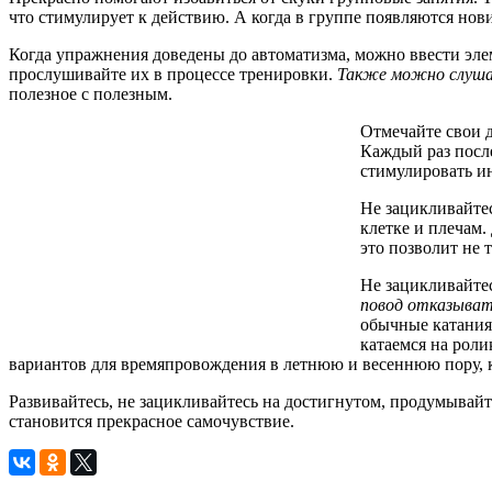
что стимулирует к действию. А когда в группе появляются нови
Когда упражнения доведены до автоматизма, можно ввести элем
прослушивайте их в процессе тренировки.
Также можно слушат
полезное с полезным.
Отмечайте свои д
Каждый раз посл
стимулировать ин
Не зацикливайтес
клетке и плечам
это позволит не 
Не зацикливайтес
повод отказывать
обычные катания 
катаемся на роли
вариантов для времяпровождения в летнюю и весеннюю пору, 
Развивайтесь, не зацикливайтесь на достигнутом, продумывай
становится прекрасное самочувствие.