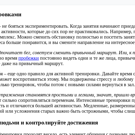
ировками
 не бояться экспериментировать. Когда занятия начинают приеда
активности, которые до сих пор не практиковались. Например, 
мплекс. Можно сменить обстановку полностью и посетить занят
са больше понравится, и вы смените направление на интересное 
дпочитает бег, советуем сменить привычный маршрут. Или, к пр
 во время
пробежки
постоянно видеть одни и те же лица, привычн
е даже на привычный маршрут.
я – еще одно правило для активной тренировки. Давайте время 
 может воспротивиться этому. Мы подвержены стрессу и любому 
лько тренировок, чтобы потом с новыми силами вернуться в зал.
упражнения становятся простыми и легкими, значит, пришло вр
ет сильно сопротивляться переменам. Интенсивные тренировки п
ть и отличаются большей активностью. Медленные, размеренные
й или усложнения старых важно быть острожными, чтобы слишком
людьми и контролируйте достижения
ренировки проходят весело, есть элемент общения с разными люд