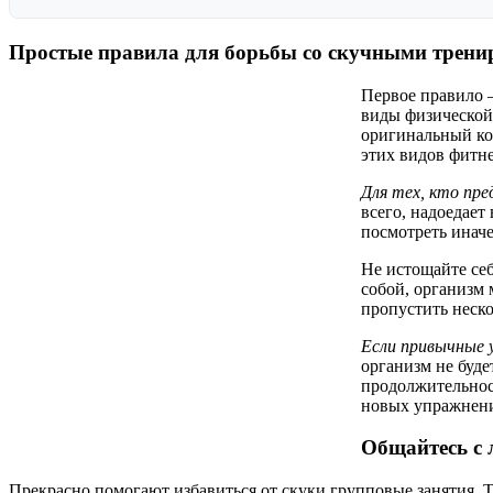
Простые правила для борьбы со скучными трен
Первое правило –
виды физической 
оригинальный ко
этих видов фитне
Для тех, кто пре
всего, надоедает
посмотреть инач
Не истощайте себ
собой, организм
пропустить неско
Если привычные 
организм не буд
продолжительнос
новых упражнени
Общайтесь с 
Прекрасно помогают избавиться от скуки групповые занятия. Т