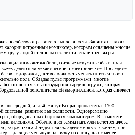
же способствуют развитию выносливости. Занятия на таких
 счет калорий встроенный компьютер, которым оснащены многие
му кругу людей степперы и эллиптические тренажеры.
зжающие мимо автомобили, готовые искусать собаки, ну и ,
орожек делится на механические и электрические. Последние –
е беговые дорожки дают возможность менять интенсивность
осительно пола. Обладая пульс-программами, многие
. бег относится к высокоударной кардионагрузке, которая
оборудованной дополнительной амортизацией, которая снижает
выше средней, и за 40 минут Вы распрощаетесь с 1500
ой системы, развитие выносливости. Одновременно
жерах, оборудованных бортовым компьютером. Вы сможете
нными калориями. Обычно программа нагрузки велотренажера
но, затрачивая 2-3 недели на овладение новым уровнем, при
ажеры, дающие меньшую нагрузку на спину, но не менее