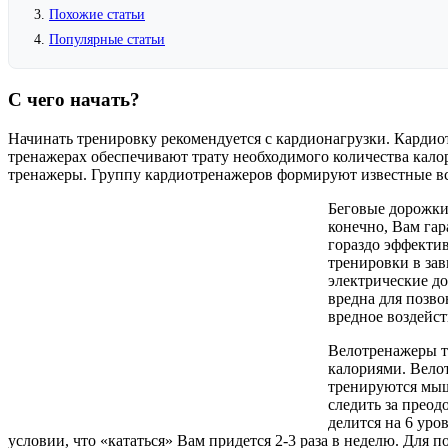
Похожие статьи
Популярные статьи
С чего начать?
Начинать тренировку рекомендуется с кардионагрузки. Карди
тренажерах обеспечивают трату необходимого количества кало
тренажеры. Группу кардиотренажеров формируют известные вс
Беговые дорожки 
конечно, Вам гар
гораздо эффекти
тренировки в зав
электрические до
вредна для позво
вредное воздейст
Велотренажеры т
калориями. Вело
тренируются мыш
следить за прео
делится на 6 уро
условии, что «кататься» Вам придется 2-3 раза в неделю. Дл