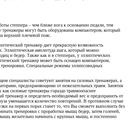
ты степпера – чем ближе нога к основанию педали, тем
гие тренажеры могут быть оборудованы компьютером, который
аш верхний плечевой пояс.
липтический тренажер дает прекрасную возможность
. Эллиптическая амплитуда шага, который можно
одиц и бедер. Также как и в степперах, у эллиптических
иптический тренажер может быть оснащен компьютером,
ми тренировки. Специальные режимы эллипсовидных
м специалисты советуют занятия на силовых тренажерах, а
саторами, предохраняющими от нежелательных травм. Занятия
к как силовые тренажеры гораздо травмоопаснее
й тренажер и определить необходимый вес и предохранить от
руза уменьшается количество повторений. В противном случае
зки на первых порах станет то, что Вы сможете выполнить без
чинать тренировки с проработки мышц бедер, затем голеней,
у мышц желательно начинать с крупных мышц, и постепенно