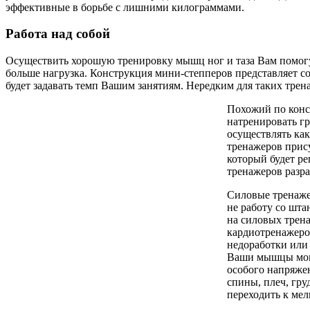
эффективные в борьбе с лишними килограммами.
Работа над собой
Осуществить хорошую тренировку мышц ног и таза Вам помогу
больше нагрузка. Конструкция мини-степперов представляет со
будет задавать темп Вашим занятиям. Нередким для таких трен
Похожий по конс
натренировать г
осуществлять как
тренажеров прис
который будет р
тренажеров разр
Силовые тренаже
не работу со шт
на силовых трен
кардиотренажеро
недоработки или
Ваши мышцы могут
особого напряжен
спины, плеч, гр
переходить к мел