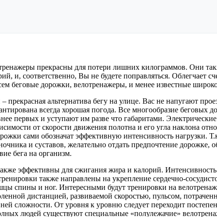
отренажеры прекрасны для потери лишних килограммов. Они так
рий, и, соответственно, Вы не будете поправляться. Облегчает
ем беговые дорожки, велотренажеры, и менее известные широко
– прекрасная альтернатива бегу на улице. Вас не напугают прое
антирована всегда хорошая погода. Все многообразие беговых д
внее первых и уступают им разве что габаритами. Электрически
исимости от скорости движения полотна и его угла наклона отн
рожки сами обозначат эффективную интенсивность нагрузки. Т.к
ночника и суставов, желательно отдать предпочтение дорожке, 
вие бега на организм.
акже эффективны для сжигания жира и калорий. Интенсивность 
тренировки также направлены на укрепление сердечно-сосудист
цы спины и ног. Интересными будут тренировки на велотрена
доленной дистанцией, развиваемой скоростью, пульсом, потраче
вней сложности. От уровня к уровню следует переходит постепен
я полных людей существуют специальные «полулежачие» велотрен