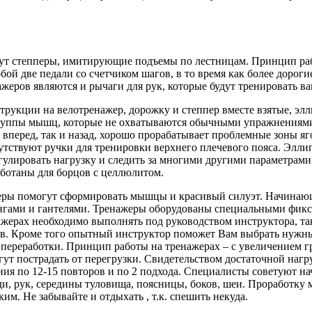
т степперы, имитирующие подъемы по лестницам. Принцип рабо
бой две педали со счетчиком шагов, в то время как более доро
ажеров являются и рычаги для рук, которые будут тренировать в
трукции на велотренажер, дорожку и степпер вместе взятые, эл
руппы мышц, которые не охватываются обычными упражнениями
 вперед, так и назад, хорошо прорабатывает проблемные зоны яг
утствуют ручки для тренировки верхнего плечевого пояса. Элл
егулировать нагрузку и следить за многими другими параметра
аботаны для борцов с целлюлитом.
ры помогут сформировать мышцы и красивый силуэт. Начинающи
ангами и гантелями. Тренажеры оборудованы специальными фик
ажерах необходимо выполнять под руководством инструктора, та
в. Кроме того опытный инструктор поможет Вам выбрать нужны
 переработки. Принцип работы на тренажерах – с увеличением г
 пострадать от перегрузки. Свидетельством достаточной нагру
ия по 12-15 повторов и по 2 подхода. Специалисты советуют на
уди, рук, середины туловища, поясницы, боков, шеи. Проработк
ким. Не забывайте и отдыхать , т.к. спешить некуда.