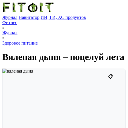
Журнал
Навигатор
ИИ, ГИ, ХС продуктов
Фитнес
»
Журнал
»
Здоровое питание
Вяленая дыня – поцелуй лета
📋