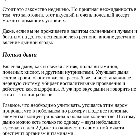
Стоит это лакомство недешево. Но приятная неожиданность в
том, что заготовить этот вкусный и очень полезный десерт
можно в домашних условиях.
Даже, если вы не проживаете в залитом солнечными лучами и
богатым на долгое неспешное лето регионе, вполне доступно
вяление дынной ягоды.
Польза дыни
Вяленая дыня, как и свежая летняя, полна витаминов,
полезных кислот, и другими нутриентами. Улучшает дыня
состав крови, «гонит» желчь, расслабляет и восстанавливает
нервную систему, убирает воспалительные проявления и
действует, как эндорфины. А уж про вкус дыни и говорить не
стоит – это пища богов.
Главное, что необходимо учитывать, угощаясь этим даром
природы, что в небольшом по размеру плоде все полезные
элементы сконцентрированы в большом количестве. Поэтому
дыню можно есть только по одному – двум небольших
кусочков в день! Даже это количество ароматной мякоти
обеспечит организм витаминами.