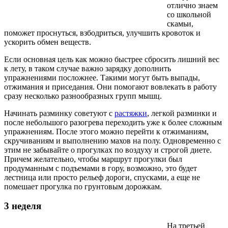
отлично знаем
со школьной
скамьи,
поможет проснуться, взбодриться, улучшить кровоток и
ускорить обмен веществ.
Если основная цель как можно быстрее сбросить лишний вес
к лету, в таком случае важно зарядку дополнить
упражнениями посложнее. Такими могут быть выпады,
отжимания и приседания. Они помогают вовлекать в работу
сразу несколько разнообразных групп мышц.
Начинать разминку советуют с
растяжки
, легкой разминки и
после небольшого разогрева переходить уже к более сложным
упражнениям. После этого можно перейти к отжиманиям,
скручиваниям и выполнению махов на полу. Одновременно с
этим не забывайте о прогулках по воздуху и строгой диете.
Причем желательно, чтобы маршрут прогулки был
продуманным с подъемами в гору, возможно, это будет
лестница или просто рельеф дороги, спусками, а еще не
помешает прогулка по грунтовым дорожкам.
3 неделя
На третьей