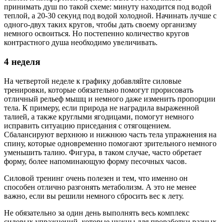
принимать душ по такой схеме: минуту находится под водой
теплой, а 20-30 секунд под водой холодной. Начинать лучше с
одного-двух таких кругов, чтобы дать своему организму
немного освоиться. Но постепенно количество кругов
контрастного душа необходимо увеличивать.
4 неделя
На четвертой неделе к графику добавляйте силовые
тренировки, которые обязательно помогут прорисовать
отличный рельеф мышц и немного даже изменить пропорции
тела. К примеру, если природа не наградила выраженной
талией, а также круглыми ягодицами, помогут немного
исправить ситуацию приседания с отягощением.
Сбалансируют верхнюю и нижнюю часть тела упражнения на
спину, которые одновременно помогают зрительного немного
уменьшить талию. Фигура, в таком случае, часто обретает
форму, более напоминающую форму песочных часов.
Силовой тренинг очень полезен и тем, что именно он
способен отлично разгонять метаболизм. А это не менее
важно, если вы решили немного сбросить вес к лету.
Не обязательно за один день выполнять весь комплекс
силовых упражнений, которые нужны для проработки разных