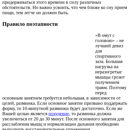
придерживаться этого времени в силу различных
обстоятельств. Но важно усвоить, что чем ближе ко сну прием
пищи, тем легче он должен быть.
Правило поэтапности
«В омут с
головою» – не
лучший девиз
для
спортивного
зала. Большая
нагрузка на
неразогретые
мышцы грозит
получением
травм. Поэтому
перед
основным занятием требуется небольшая, в зависимости от
целей, разминка. Если основное занятие призвано поддержать
форму, то 10-минутной разминки будет достаточно. Если же
Вашей целью является
похудение
, то разминка должна
увеличиться от 20 до 30 минут. После основного занятия для
расслабления мышц и нормализации дыхания необходимо
выполнить восстановительные упражнения.