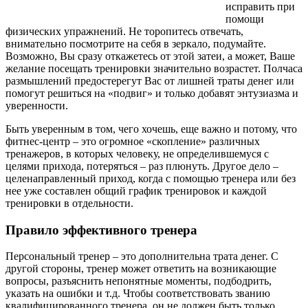
исправить при
помощи
физических упражнений. Не торопитесь отвечать,
внимательно посмотрите на себя в зеркало, подумайте.
Возможно, Вы сразу откажетесь от этой затеи, а может, Ваше
желание посещать тренировки значительно возрастет. Полчаса
размышлений предостерегут Вас от лишней траты денег или
помогут решиться на «подвиг» и только добавят энтузиазма и
уверенности.
Быть уверенным в том, чего хочешь, еще важно и потому, что
фитнес-центр – это огромное «скопление» различных
тренажеров, в которых человеку, не определившемуся с
целями прихода, потеряться – раз плюнуть. Другое дело –
целенаправленный приход, когда с помощью тренера или без
нее уже составлен общий график тренировок и каждой
тренировки в отдельности.
Правило эффективного тренера
Персональный тренер – это дополнительна трата денег. С
другой стороны, тренер может ответить на возникающие
вопросы, разъяснить непонятные моменты, подбодрить,
указать на ошибки и т.д. Чтобы соответствовать званию
квалифицированного тренера, он не должен быть только