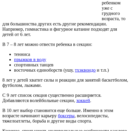
ребенком
уже с
грудного
возраста, то
для большинства других есть другие рекомендации.
Например, гимнастика и фигурное катание подходят для
детей от 6 лет.
В 7 – 8 лет можно отвести ребенка в секции:
тенниса
прыжков в воду
спортивных танцев
восточных единоборств (ушу,
тхэквондо
и т.п.)
8 лет у детей хватит силы и реакции для занятий баскетболом,
футболом, лыжами.
С 9 лет список секция существенно расширяется.
Добавляются волейбольные секции,
хоккей
.
В 10 лет выбор становится еще больше. Именно в этом
возрасте начинают карьеру
боксеры
, велосипедисты,
тяжелоатлеты, борьба и другие виды спорта.
Конечно, стоит учесть индивидуальные особенности каждого