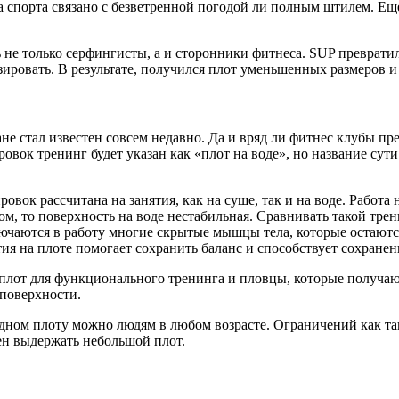
а спорта связано с безветренной погодой ли полным штилем. Ещ
 не только серфингисты, а и сторонники фитнеса. SUP преврати
зировать. В результате, получился плот уменьшенных размеров и
не стал известен совсем недавно. Да и вряд ли фитнес клубы п
овок тренинг будет указан как «плот на воде», но название сути
овок рассчитана на занятия, как на суше, так и на воде. Работа
том, то поверхность на воде нестабильная. Сравнивать такой тре
ючаются в работу многие скрытые мышцы тела, которые остаются
тия на плоте помогает сохранить баланс и способствует сохранен
плот для функционального тренинга и пловцы, которые получа
 поверхности.
дном плоту можно людям в любом возрасте. Ограничений как так
ен выдержать небольшой плот.