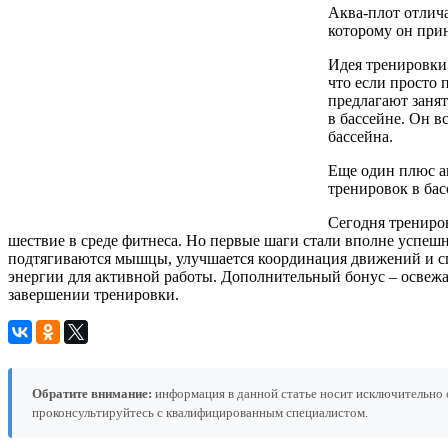
Аква-плот отлича
которому он при
Идея тренировки 
что если просто 
предлагают заня
в бассейне. Он в
бассейна.
Еще один плюс ак
тренировок в бас
Сегодня трениров
шествие в среде фитнеса. Но первые шаги стали вполне успеш
подтягиваются мышцы, улучшается координация движений и спо
энергии для активной работы. Дополнительный бонус – освежа
завершении тренировки.
Обратите внимание:
информация в данной статье носит исключительно 
проконсультируйтесь с квалифицированным специалистом.