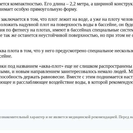
ется компактностью. Его длина – 2,2 метра, а шириной конструк
нимает особую прямоугольную форму.
заключается в том, что плот лежит на воде, а уже на плоту чел
положить надувной плот на поверхность воды в бассейне, он буд
тия по фитнесу на плотах, имеют в бассейнах специальные сист
се так же останется неустойчивой поверхностью, но при этом не
ва плота в том, что у него предусмотрено специальное нескольз
сейне.
ки под названием «аква-плот» еще не слишком распространены в
ными, и новым направлением заинтересовалось немало людей. Мн
собность держать равновесие. Вместе с этим поднимается настр
ющее и расслабляющее воздействие воды, в которой рекомендую
ознакомительный характер и не является медицинской рекомендацией. Перед 