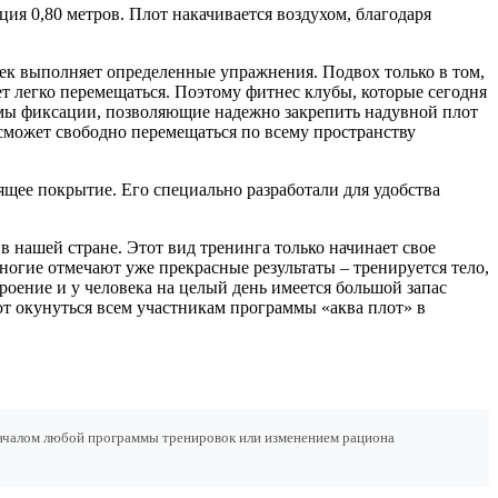
ция 0,80 метров. Плот накачивается воздухом, благодаря
овек выполняет определенные упражнения. Подвох только в том,
ет легко перемещаться. Поэтому фитнес клубы, которые сегодня
емы фиксации, позволяющие надежно закрепить надувной плот
 сможет свободно перемещаться по всему пространству
ящее покрытие. Его специально разработали для удобства
 нашей стране. Этот вид тренинга только начинает свое
огие отмечают уже прекрасные результаты – тренируется тело,
оение и у человека на целый день имеется большой запас
т окунуться всем участникам программы «аква плот» в
началом любой программы тренировок или изменением рациона