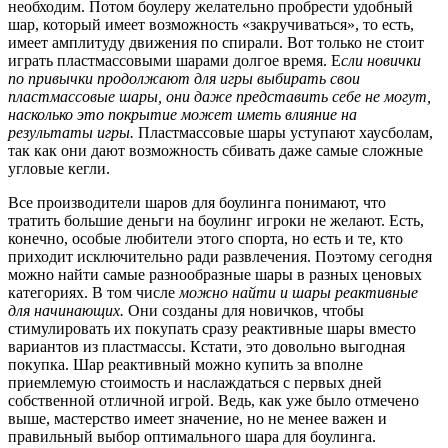
необходим. Потом боулеру желательно пробрести удобный
шар, который имеет возможность «закручиваться», то есть,
имеет амплитуду движения по спирали. Вот только не стоит
играть пластмассовыми шарами долгое время. Е
сли новички
по привычки продолжают для игры выбирать свои
пластмассовые шары, они даже представить себе не могут,
насколько это покрытие может иметь влияние на
результаты игры.
Пластмассовые шары уступают хаусболам,
так как они дают возможность сбивать даже самые сложные
угловые кегли.
Все производители шаров для боулинга понимают, что
тратить большие деньги на боулинг игроки не желают. Есть,
конечно, особые любители этого спорта, но есть и те, кто
приходит исключительно ради развлечения. Поэтому сегодня
можно найти самые разнообразные шары в разных ценовых
категориях. В том числе
можно найти и шары реактивные
для начинающих.
Они созданы для новичков, чтобы
стимулировать их покупать сразу реактивные шары вместо
вариантов из пластмассы. Кстати, это довольно выгодная
покупка. Шар реактивный можно купить за вполне
приемлемую стоимость и наслаждаться с первых дней
собственной отличной игрой. Ведь, как уже было отмечено
выше, мастерство имеет значение, но не менее важен и
правильный выбор оптимального шара для боулинга.