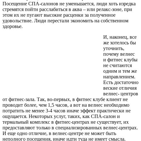
Посещение СПА-салонов не уменьшается, люди хоть изредка
стремятся пойти расслабиться в аква – или релакс-зоне, при
этом их не пугают высокие расценки за полученное
удовольствие. Люди перестали экономить на собственном
здоровье.
И, наконец, все
же хотелось бы
уточнить,
почему велнес
и фитнес клубы
не считаются
одним и тем же
направлением.
Есть достаточно
веские отличия
велнес- центров
от фитнес-зала. Так, во-первых, в фитнес клубе клиент не
проводит более, чем 1,5 часов, а вот на велнес необходимо
потратить не менее 3-4 часов иначе эффект практически не
ощущается. Некоторых услуг, таких, как СПА-салон и
термальный комплекс в фитнес-центрах не существует, их
предоставляют только в специализированных велнес-центрах.
И еще одно отличие, в велнес-центре не может быть
неполного посещения, иначе идти туда не имеет смысла.