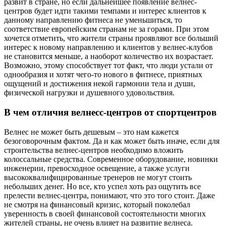
развит в стране, но если дальнейшее появление велнес-
центров будет идти такими темпами и интерес клиентов к
данному направлению фитнеса не уменьшиться, то
соответствие европейским странам не за горами. При этом
хочется отметить, что жители страны проявляют все больший
интерес к новому направлению и клиентов у велнес-клубов
не становится меньше, а наоборот количество их возрастает.
Возможно, этому способствует тот факт, что люди устали от
однообразия и хотят чего-то нового в фитнесе, приятных
ощущений и достижения некой гармонии тела и души,
физической нагрузки и душевного удовольствия.
В чем отличия велнесс-центров от спортцентров
Велнес не может быть дешевым – это нам кажется
безоговорочным фактом. Да и как может быть иначе, если для
строительства велнес-центров необходимо вложить
колоссальные средства. Современное оборудование, новинки
инженерии, превосходное освещение, а также услуги
высококвалифицированные тренеров не могут стоить
небольших денег. Но все, кто успел хоть раз ощутить все
прелести велнес-центра, понимают, что это того стоит. Даже
не смотря на финансовый кризис, который поколебал
уверенность в своей финансовой состоятельности многих
жителей страны, не очень влияет на развитие велнеса.