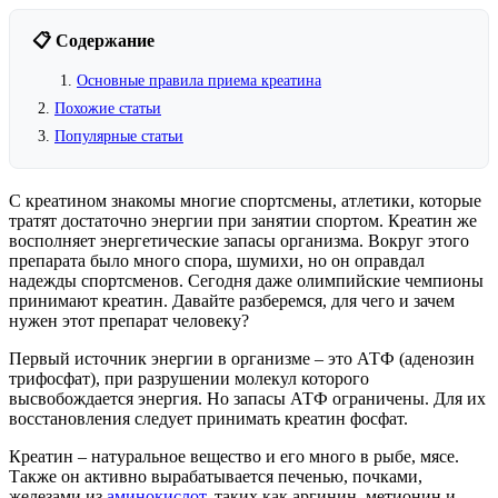
📋 Содержание
Основные правила приема креатина
Похожие статьи
Популярные статьи
С креатином знакомы многие спортсмены, атлетики, которые
тратят достаточно энергии при занятии спортом. Креатин же
восполняет энергетические запасы организма. Вокруг этого
препарата было много спора, шумихи, но он оправдал
надежды спортсменов. Сегодня даже олимпийские чемпионы
принимают креатин. Давайте разберемся, для чего и зачем
нужен этот препарат человеку?
Первый источник энергии в организме – это АТФ (аденозин
трифосфат), при разрушении молекул которого
высвобождается энергия. Но запасы АТФ ограничены. Для их
восстановления следует принимать креатин фосфат.
Креатин – натуральное вещество и его много в рыбе, мясе.
Также он активно вырабатывается печенью, почками,
железами из
аминокислот
, таких как аргинин, метионин и