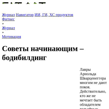
Журнал
Навигатор
ИИ, ГИ, ХС продуктов
Фитнес
»
Журнал
»
Мотивация
Советы начинающим –
бодибилдинг
Лавры
Арнольда
Шварценеггера
многим не дают
покоя.
Действительно,
кто же не
мечтает быть
обладателем
рельефных,