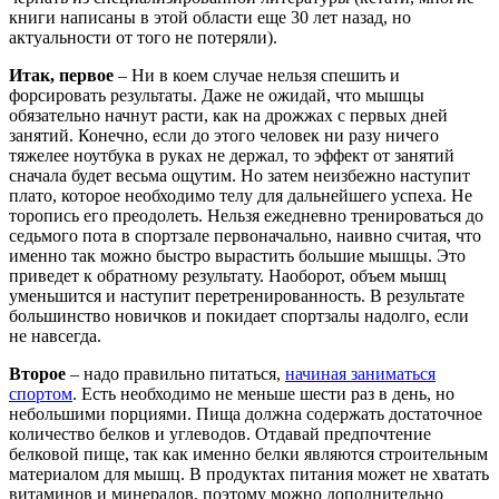
книги написаны в этой области еще 30 лет назад, но
актуальности от того не потеряли).
Итак, первое
– Ни в коем случае нельзя спешить и
форсировать результаты. Даже не ожидай, что мышцы
обязательно начнут расти, как на дрожжах с первых дней
занятий. Конечно, если до этого человек ни разу ничего
тяжелее ноутбука в руках не держал, то эффект от занятий
сначала будет весьма ощутим. Но затем неизбежно наступит
плато, которое необходимо телу для дальнейшего успеха. Не
торопись его преодолеть. Нельзя ежедневно тренироваться до
седьмого пота в спортзале первоначально, наивно считая, что
именно так можно быстро вырастить большие мышцы. Это
приведет к обратному результату. Наоборот, объем мышц
уменьшится и наступит перетренированность. В результате
большинство новичков и покидает спортзалы надолго, если
не навсегда.
Второе
– надо правильно питаться,
начиная заниматься
спортом
. Есть необходимо не меньше шести раз в день, но
небольшими порциями. Пища должна содержать достаточное
количество белков и углеводов. Отдавай предпочтение
белковой пище, так как именно белки являются строительным
материалом для мышц. В продуктах питания может не хватать
витаминов и минералов, поэтому можно дополнительно