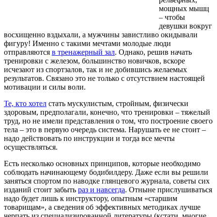
мощных мышц
– чтобы
девушки вокруг
восхищенно вздыхали, а мужчины завистливо окидывали
фигуру! Именно с такими мечтами молодые люди
отправляются
в тренажерный зал
. Однако, решив начать
тренировки с железом, большинство новичков, вскоре
исчезают из спортзалов, так и не добившись желаемых
результатов. Связано это не только с отсутствием настоящей
мотивации и силы воли.
Те, кто хотел
стать мускулистым, стройным, физически
здоровым, предполагали, конечно, что тренировки – тяжелый
труд, но не имели представления о том, что построение своего
тела – это в первую очередь система. Нарушать ее не стоит –
надо действовать по инструкции и тогда все мечты
осуществляться.
Есть несколько основных принципов, которые необходимо
соблюдать начинающему бодибилдеру. Даже если вы решили
заняться спортом по наводке глянцевого журнала, советы сих
изданий стоит забыть
раз и навсегда
. Отныне прислушиваться
надо будет лишь к инструктору, опытным «старшим
товарищам», а сведения об эффективных методиках лучше
черпать из специализированной литературы (кстати, многие