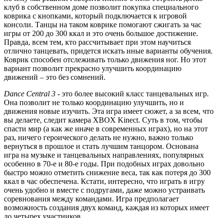
клуб в собственном доме позволит покупка специального
коврика с кнопками, который подключается к игровой
консоли. Танцы на таком коврике помогают сжигать за час
игры от 200 до 300 ккал и это очень большое достижение.
Правда, всем тем, кто рассчитывает при этом научиться
отлично танцевать, придется искать иные варианты обучения.
Коврик способен отслеживать только движения ног. Но этот
вариант позволит прекрасно улучшить координацию
движений – это без сомнений.
Dance Central 3
- это более высокий класс танцевальных игр.
Она позволит не только координацию улучшить, но и
движения новые изучить. Эта игра имеет сюжет, а за всем, что
вы делаете, следит камера XBOX Kinect. Суть в том, чтобы
спасти мир (а как же иначе в современных играх), но на этот
раз, ничего героического делать не нужно, важно только
вернуться в прошлое и стать лучшим танцором. Основана
игра на музыке и танцевальных направлениях, популярных
особенно в 70-е и 80-е годы. При подобных играх довольно
быстро можно отметить снижение веса, так как потеря до 300
ккал в час обеспечена. Кстати, интересно, что играть в игру
очень удобно и вместе с подругами, даже можно устраивать
соревнования между командами. Игра предполагает
возможность создания двух команд, каждая из которых имеет
до четырех участников.