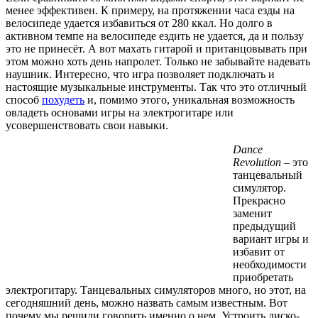
менее эффективен. К примеру, на протяжении часа езды на
велосипеде удается избавиться от 280 ккал. Но долго в
активном темпе на велосипеде ездить не удается, да и пользу
это не принесёт. А вот махать гитарой и пританцовывать при
этом можно хоть день напролет. Только не забывайте надевать
наушник. Интересно, что игра позволяет подключать и
настоящие музыкальные инструменты. Так что это отличный
способ
похудеть
и, помимо этого, уникальная возможность
овладеть основами игры на электрогитаре или
усовершенствовать свои навыки.
Dance
Revolution
– это
танцевальный
симулятор.
Прекрасно
заменит
предыдущий
вариант игры и
избавит от
необходимости
приобретать
электрогитару. Танцевальных симуляторов много, но этот, на
сегодняшний день, можно назвать самым известным. Вот
почему мы решили говорить именно о нем. Устроить диско-