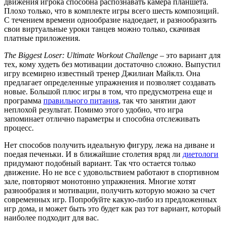
движения игрока способна распознавать камера планшета.
Плохо только, что в комплекте игры всего шесть композиций.
С течением времени однообразие надоедает, и разнообразить
свои виртуальные уроки танцев можно только, скачивая
платные приложения.
The Biggest Loser: Ultimate Workout Challenge
– это вариант для
тех, кому худеть без мотивации достаточно сложно. Выпустил
игру всемирно известный тренер Джилиан Майклз. Она
предлагает определенные упражнения и позволяет создавать
новые. Большой плюс игры в том, что предусмотрена еще и
программа
правильного питания
, так что занятии дают
неплохой результат. Помимо этого удобно, что игра
запоминает отлично параметры и способна отслеживать
процесс.
Нет способов получить идеальную фигуру, лежа на диване и
поедая печеньки. И в ближайшие столетия вряд ли
диетологи
придумают подобный вариант. Так что остается только
движение. Но не все с удовольствием работают в спортивном
зале, повторяют монотонно упражнения. Многие хотят
разнообразия и мотивации, получить которую можно за счет
современных игр. Попробуйте какую-либо из предложенных
игр дома, и может быть это будет как раз тот вариант, который
наиболее подходит для вас.