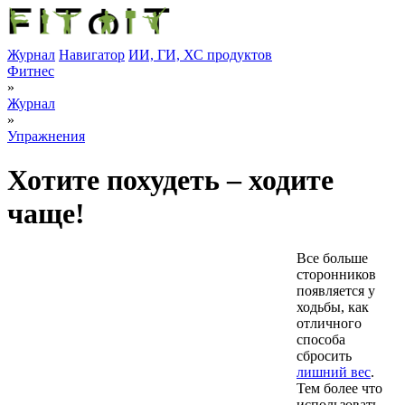
Журнал
Навигатор
ИИ, ГИ, ХС продуктов
Фитнес
»
Журнал
»
Упражнения
Хотите похудеть – ходите
чаще!
Все больше
сторонников
появляется у
ходьбы, как
отличного
способа
сбросить
лишний вес
.
Тем более что
использовать