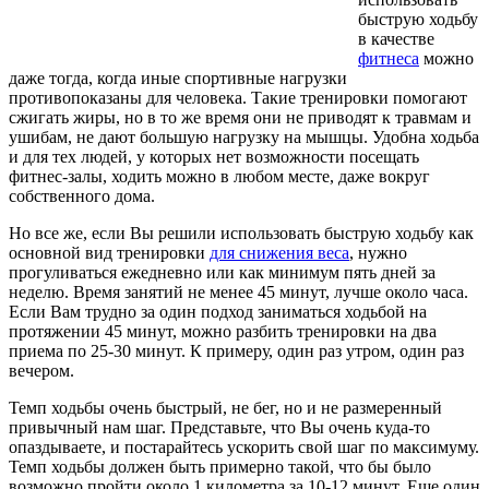
быструю ходьбу
в качестве
фитнеса
можно
даже тогда, когда иные спортивные нагрузки
противопоказаны для человека. Такие тренировки помогают
сжигать жиры, но в то же время они не приводят к травмам и
ушибам, не дают большую нагрузку на мышцы. Удобна ходьба
и для тех людей, у которых нет возможности посещать
фитнес-залы, ходить можно в любом месте, даже вокруг
собственного дома.
Но все же, если Вы решили использовать быструю ходьбу как
основной вид тренировки
для снижения веса
, нужно
прогуливаться ежедневно или как минимум пять дней за
неделю. Время занятий не менее 45 минут, лучше около часа.
Если Вам трудно за один подход заниматься ходьбой на
протяжении 45 минут, можно разбить тренировки на два
приема по 25-30 минут. К примеру, один раз утром, один раз
вечером.
Темп ходьбы очень быстрый, не бег, но и не размеренный
привычный нам шаг. Представьте, что Вы очень куда-то
опаздываете, и постарайтесь ускорить свой шаг по максимуму.
Темп ходьбы должен быть примерно такой, что бы было
возможно пройти около 1 километра за 10-12 минут. Еще один