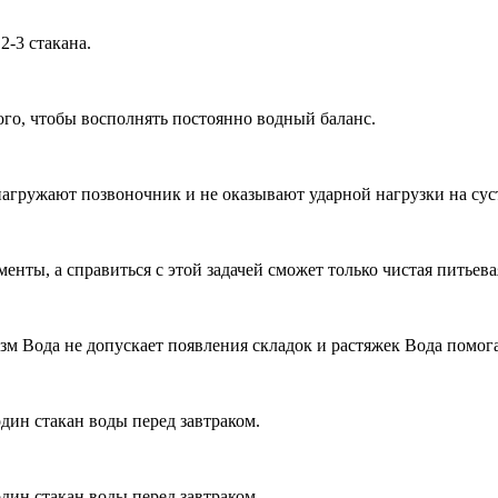
-3 стакана.
того, чтобы восполнять постоянно водный баланс.
 нагружают позвоночник и не оказывают ударной нагрузки на суст
нты, а справиться с этой задачей сможет только чистая питьева
зм Вода не допускает появления складок и растяжек Вода помог
дин стакан воды перед завтраком.
дин стакан воды перед завтраком.