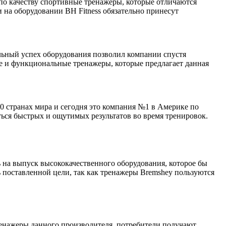
 по качеству спортивные тренажеры, которые отличаются
 на оборудовании BH Fitness обязательно принесут
ельный успех оборудования позволил компании спустя
ые и функциональные тренажеры, которые предлагает данная
00 странах мира и сегодня это компания №1 в Америке по
ься быстрых и ощутимых результатов во время тренировок.
ь на выпуск высококачественного оборудования, которое бы
 поставленной цели, так как тренажеры Bremshey пользуются
ренажеры данного производителя, потребители получают