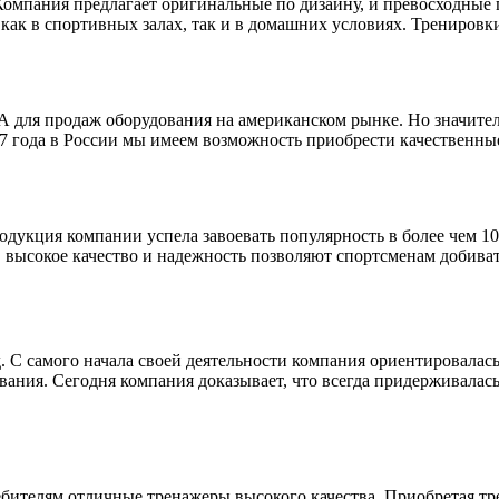
а Компания предлагает оригинальные по дизайну, и превосходные
как в спортивных залах, так и в домашних условиях. Тренировки
ША для продаж оборудования на американском рынке. Но значит
007 года в России мы имеем возможность приобрести качественн
родукция компании успела завоевать популярность в более чем 1
 высокое качество и надежность позволяют спортсменам добиват
д. С самого начала своей деятельности компания ориентировалас
ния. Сегодня компания доказывает, что всегда придерживалась
ебителям отличные тренажеры высокого качества. Приобретая т