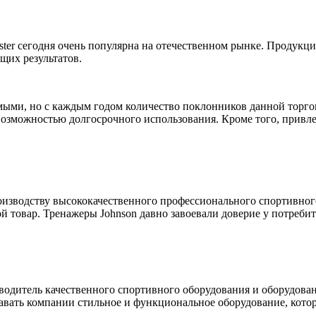
ter сегодня очень популярна на отечественном рынке. Продукц
щих результатов.
омыми, но с каждым годом количество поклонников данной торго
озможностью долгосрочного использования. Кроме того, привле
производству высококачественного профессионального спортивно
й товар. Тренажеры Johnson давно завоевали доверие у потреби
зводитель качественного спортивного оборудования и оборудов
авать компании стильное и функциональное оборудование, котор