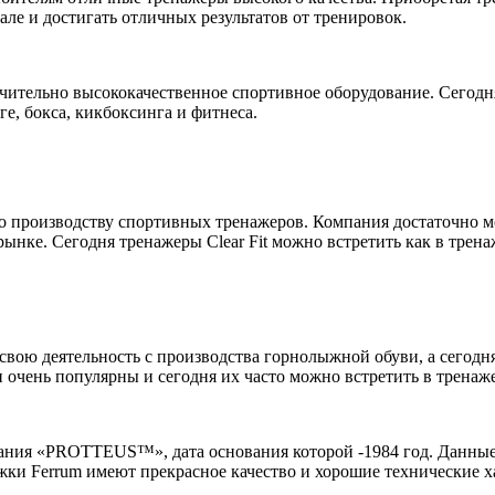
ле и достигать отличных результатов от тренировок.
чительно высококачественное спортивное оборудование. Сегодн
е, бокса, кикбоксинга и фитнеса.
по производству спортивных тренажеров. Компания достаточно мол
ынке. Сегодня тренажеры Clear Fit можно встретить как в трена
а свою деятельность с производства горнолыжной обуви, а сегод
очень популярны и сегодня их часто можно встретить в тренаж
ания «PROTTEUS™», дата основания которой -1984 год. Данные 
жки Ferrum имеют прекрасное качество и хорошие технические х