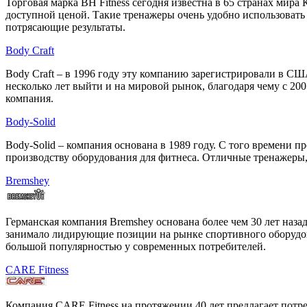
Торговая марка BH Fitness сегодня известна в 65 странах мир
доступной ценой. Такие тренажеры очень удобно использовать 
потрясающие результаты.
Body Craft
Body Craft – в 1996 году эту компанию зарегистрировали в С
несколько лет выйти и на мировой рынок, благодаря чему с 2
компания.
Body-Solid
Body-Solid – компания основана в 1989 году. С того времени п
производству оборудования для фитнеса. Отличные тренажеры,
Bremshey
Германская компания Bremshey основана более чем 30 лет наза
занимало лидирующие позиции на рынке спортивного оборудова
большой популярностью у современных потребителей.
CARE Fitness
Компания CARE Fitness на протяжении 40 лет предлагает потр