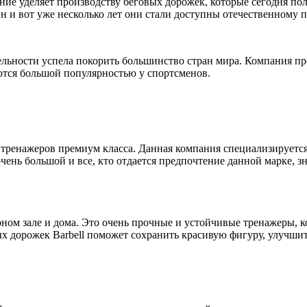
ание уделяет производству беговых дорожек, которые сегодня п
йн и вот уже несколько лет они стали доступны отечественному 
ятельности успела покорить большинство стран мира. Компания 
ются большой популярностью у спортсменов.
у тренажеров премиум класса. Данная компания специализируетс
чень большой и все, кто отдается предпочтение данной марке, з
рном зале и дома. Это очень прочные и устойчивые тренажеры, 
х дорожек Barbell поможет сохранить красивую фигуру, улучшит