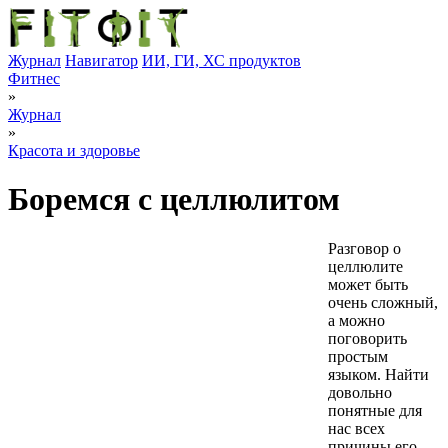
Журнал
Навигатор
ИИ, ГИ, ХС продуктов
Фитнес
»
Журнал
»
Красота и здоровье
Боремся с целлюлитом
Разговор о
целлюлите
может быть
очень сложный,
а можно
поговорить
простым
языком. Найти
довольно
понятные для
нас всех
причины его