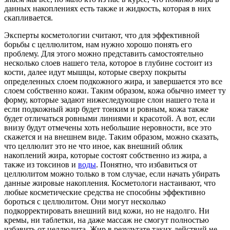
данных накоплениях есть также и жидкость, которая в них
скапливается.
Эксперты косметологии считают, что для эффективной
борьбы с целлюлитом, нам нужно хорошо понять его
проблему. Для этого можно представить самостоятельно
несколько слоев нашего тела, которое в глубине состоит из
кости, далее идут мышцы, которые сверху покрыты
определенных слоем подкожного жира, и завершается это все
слоем собственно кожи. Таким образом, кожа обычно имеет ту
форму, которые задают нижеследующие слои нашего тела и
если подкожный жир будет тонким и ровным, кожа также
будет отличаться ровными линиями и красотой. А вот, если
внизу будут отмечены хоть небольшие неровности, все это
скажется и на внешнем виде. Таким образом, можно сказать,
что целлюлит это не что иное, как внешний облик
накоплений жира, которые состоят собственно из жира, а
также из токсинов и
воды
. Понятно, что избавиться от
целлюлитом можно только в том случае, если начать убирать
данные жировые накопления. Косметологи настаивают, что
любые косметические средства не способны эффективно
бороться с целлюлитом. Они могут несколько
подкорректировать внешний вид кожи, но не надолго. Ни
кремы, ни таблетки, на даже массаж не смогут полностью
избавить от целлюлита. Жир в результате таких действий не