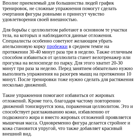
Вполне приемлемый для большинства людей график
тренировок, не сложные упражнения помогут сделать
очертания фигуры ровными и принесут чувство
удовлетворения своей внешностью.
Для борьбы с целлюлитом работают в основном те участки
тела, на которых и наблюдаются данные отложения.
Специалисты особенно советуют желающим убрать
апельсиновую корку
пробежки
в среднем темпе на
протяжении 30-40 минут раза три в неделю. Также отличным
способом избавиться от целлюлита станет велотренажер или
прогулка на велосипеде по парку. Для этого хватит 20-30
минут три раза за неделю. Перед занятием обязательно нужно
выполнить упражнения на разогрев мышц на протяжении 10
минут. После тренировки тоже нужно сделать для растяжения
несколько движений.
Такие упражнения помогают избавиться от жировых
отложений. Кроме того, благодаря частому повторению
движений тонизируется зона, пораженная целлюлитом. Это и
способствует разглаживанию кожи, избавлению от
подкожного жира и вместо жировых отложений проявляется
мышечная масса. Одновременно фигура делается стройнее и
кожа становится упругой, что также добавляет красивый
внешний вид.