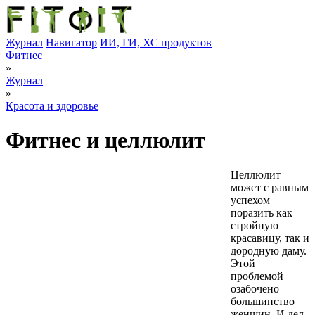
Журнал
Навигатор
ИИ, ГИ, ХС продуктов
Фитнес
»
Журнал
»
Красота и здоровье
Фитнес и целлюлит
Целлюлит
может с равным
успехом
поразить как
стройную
красавицу, так и
дородную даму.
Этой
проблемой
озабочено
большинство
женщин. И дел