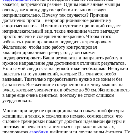
кажется, встречаются разные. Одним накачанные мышцы
очень даже к лицу, другие действительно выглядят
непривлекательно. Почему так случается? Причина
достаточно проста – непропорциональное развитие у
спортсменки тела. Именно отсутствие пропорций создает
непривлекательный вид, такие женщины часто выглядят
просто нелепо и совершенно некрасиво. Чтобы этого
избежать нужно правильно подходить к тренировкам.
Желательно, чтобы всю работу контролировал
квалифицированный тренер, тогда он сможет
подкорректировать Ваши результаты и направить работу в
нужное направление для достижения отличных результатов.
Но и самой следить за нагрузкой тоже необходимо. Не нужно
налегать на те упражнений, которые Вы считаете особо
важными. Тщательно прорабатывать нужно все зоны и без
фанатизма. Все женщине совершенно ни к чему мышцы на
руках, которые увеличат их в объеме до 50 см. Женственность
в мире еще очень цениться, поэтому не стоит слишком
усердствовать.
Многие при виде не пропорционально накачанной фигуры
женщины, а таких, к сожалению немало, сомневаются, что
силовые тренировки помогут добиться идеальной фигуры и
поэтому не решаются заниматься в тренажерных залах,
предпочитая
аэробику
, шейпинг или другие виды фитнеса. Но