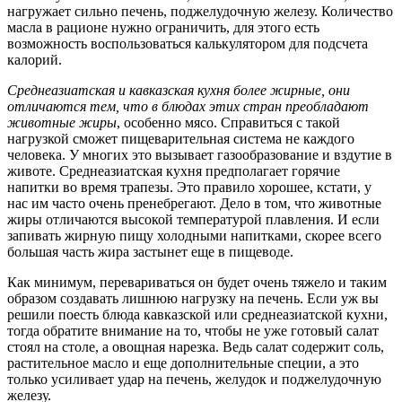
нагружает сильно печень, поджелудочную железу. Количество
масла в рационе нужно ограничить, для этого есть
возможность воспользоваться калькулятором для подсчета
калорий.
Среднеазиатская и кавказская кухня более жирные, они
отличаются тем, что в блюдах этих стран преобладают
животные жиры
, особенно мясо. Справиться с такой
нагрузкой сможет пищеварительная система не каждого
человека. У многих это вызывает газообразование и вздутие в
животе. Среднеазиатская кухня предполагает горячие
напитки во время трапезы. Это правило хорошее, кстати, у
нас им часто очень пренебрегают. Дело в том, что животные
жиры отличаются высокой температурой плавления. И если
запивать жирную пищу холодными напитками, скорее всего
большая часть жира застынет еще в пищеводе.
Как минимум, перевариваться он будет очень тяжело и таким
образом создавать лишнюю нагрузку на печень. Если уж вы
решили поесть блюда кавказской или среднеазиатской кухни,
тогда обратите внимание на то, чтобы не уже готовый салат
стоял на столе, а овощная нарезка. Ведь салат содержит соль,
растительное масло и еще дополнительные специи, а это
только усиливает удар на печень, желудок и поджелудочную
железу.