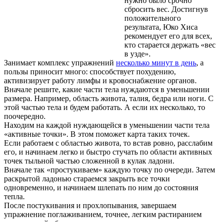
нужно было срочно
сбросить вес. Достигнув
положительного
результата, Юко Хиса
рекомендует его для всех,
кто старается держать «вес
в узде».
Занимает комплекс упражнений
несколько минут в день
, а
пользы приносит много: способствует похудению,
активизирует работу лимфы и кровоснабжение органов.
Вначале решите, какие части тела нуждаются в уменьшении
размера. Например, область живота, талия, бедра или ноги. С
этой частью тела и будем работать. А если их несколько, то
поочередно.
Находим на каждой нуждающейся в уменьшении части тела
«активные точки». В этом поможет карта таких точек.
Если работаем с областью живота, то встав ровно, расслабим
его, и начинаем легко и быстро стучать по области активных
точек тыльной частью сложенной в кулак ладони.
Вначале так «простукиваем» каждую точку по очереди. Затем
раскрытой ладонью стараемся закрыть все точки
одновременно, и начинаем шлепать по ним до состояния
тепла.
После постукивания и прохлопывания, завершаем
упражнение поглаживанием, точнее, легким растиранием