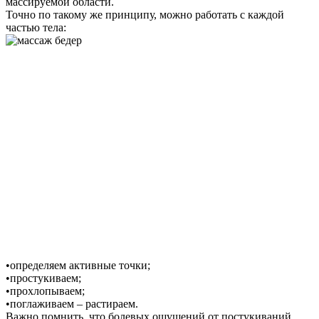
массируемой области.
Точно по такому же принципу, можно работать с каждой
частью тела:
•определяем активные точки;
•простукиваем;
•прохлопываем;
•поглаживаем – растираем.
Важно помнить, что болевых ощущений от постукиваний