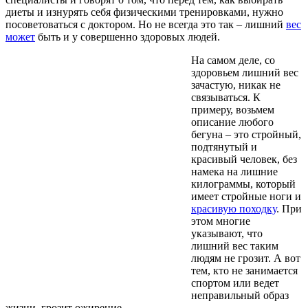
диеты и изнурять себя физическими тренировками, нужно
посоветоваться с доктором. Но не всегда это так – лишний
вес
может
быть и у совершенно здоровых людей.
На самом деле, со
здоровьем лишний вес
зачастую, никак не
связываться. К
примеру, возьмем
описание любого
бегуна – это стройный,
подтянутый и
красивый человек, без
намека на лишние
килограммы, который
имеет стройные ноги и
красивую походку
. При
этом многие
указывают, что
лишний вес таким
людям не грозит. А вот
тем, кто не занимается
спортом или ведет
неправильный образ
жизни, грозит ожирение.