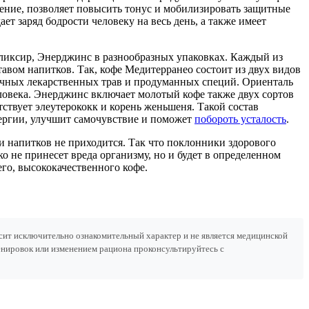
рение, позволяет повысить тонус и мобилизировать защитные
ет заряд бодрости человеку на весь день, а также имеет
Эликсир, Энерджинс в разнообразных упаковках. Каждый из
авом напитков. Так, кофе Медитерранео состоит из двух видов
зличных лекарственных трав и продуманных специй. Ориенталь
еловека. Энерджинс включает молотый кофе также двух сортов
тствует элеутерококк и корень женьшеня. Такой состав
энергии, улучшит самочувствие и поможет
побороть усталость
.
и напитков не приходится. Так что поклонники здорового
ько не принесет вреда организму, но и будет в определенном
го, высококачественного кофе.
сит исключительно ознакомительный характер и не является медицинской
нировок или изменением рациона проконсультируйтесь с