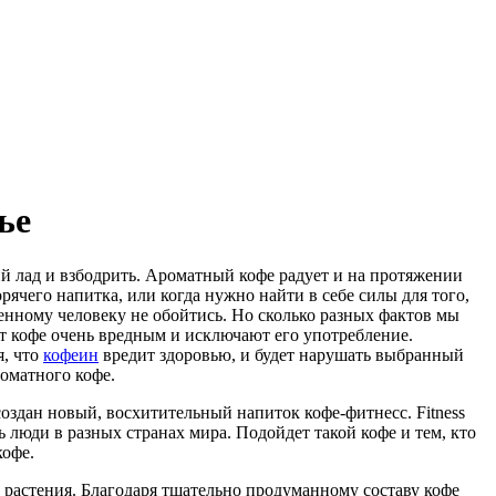
ье
ий лад и взбодрить. Ароматный кофе радует и на протяжении
орячего напитка, или когда нужно найти в себе силы для того,
енному человеку не обойтись. Но сколько разных фактов мы
ют кофе очень вредным и исключают его употребление.
я, что
кофеин
вредит здоровью, и будет нарушать выбранный
роматного кофе.
оздан новый, восхитительный напиток кофе-фитнесс. Fitness
 люди в разных странах мира. Подойдет такой кофе и тем, кто
кофе.
ые растения. Благодаря тщательно продуманному составу кофе