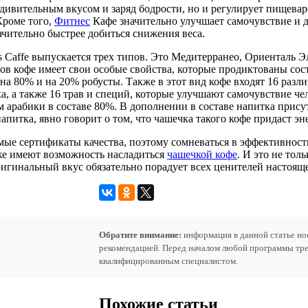
удивительным вкусом и заряд бодрости, но и регулирует пищева
Кроме того,
Фитнес
Кафе значительно улучшает самочувствие и да
ачительно быстрее добиться снижения веса.
s Caffe выпускается трех типов. Это Медитерранео, Ориенталь 
ов кофе имеет свои особые свойства, которые продиктованы сост
 на 80% и на 20% робусты. Также в этот вид кофе входят 16 ра
а, а также 16 трав и специй, которые улучшают самочувствие ч
м арабики в составе 80%. В дополнении в составе напитка прису
напитка, явно говорит о том, что чашечка такого кофе придаст 
мые сертификаты качества, поэтому сомневаться в эффективност
же имеют возможность насладиться
чашечкой кофе
. И это не тол
игинальный вкус обязательно порадует всех ценителей настояще
Обратите внимание:
информация в данной статье но
рекомендацией. Перед началом любой программы тре
квалифицированным специалистом.
Похожие статьи