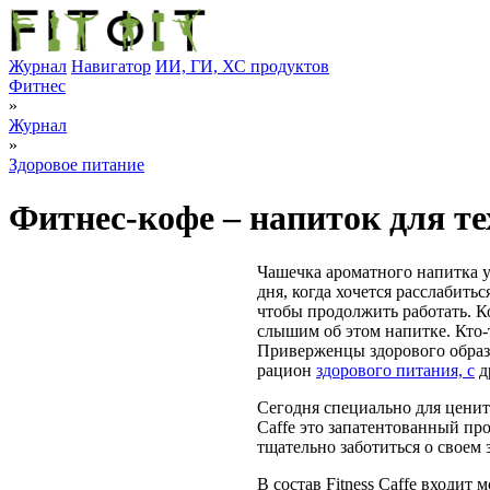
Журнал
Навигатор
ИИ, ГИ, ХС продуктов
Фитнес
»
Журнал
»
Здоровое питание
Фитнес-кофе – напиток для тех
Чашечка ароматного напитка 
дня, когда хочется расслабить
чтобы продолжить работать. К
слышим об этом напитке. Кто-
Приверженцы здорового образа
рацион
здорового питания, с
д
Сегодня специально для ценит
Caffe это запатентованный про
тщательно заботиться о своем 
В состав Fitness Caffe входит