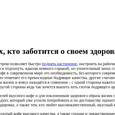
, кто заботится о своем здоров
утром позволяет быстро
поднять настроение
, настроить на рабоч
ся и отдохнуть, вдыхая немного горький, но упоительный запах г
офе в современном мире это необходимость, без которого соврем
то отмечает его превосходные бодрящие качества, другие счита
 жизни и вовсе находятся в сомнения – с одной стороны кажетс
ругой стороны ведь так хочется выпить хоть глоток бодрящего а
елей вкусного кофе и для поклонников здорового образа жизни с
дукт, который уже успели попробовать и по достоинству оценить
здоровье, а также тем, кто любит высококачественный, вкусный 
 молотый кофе высокого качества, а также специи и лекарственн